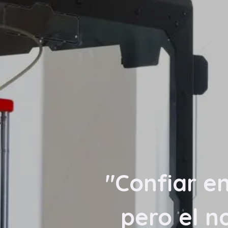
"Confiar en
pero el n