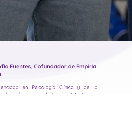
ofía Fuentes, Cofundador de Empiria
D
cenciada en Psicología Clínica y de la
lud y cofundadora de Empiria 3D y Cursos
piria. Con su experiencia en atención al
iente y en administración de empresas, su
bjetivo es contribuir a la atención
rsonalizada tanto para alumnos como
ra clientes.