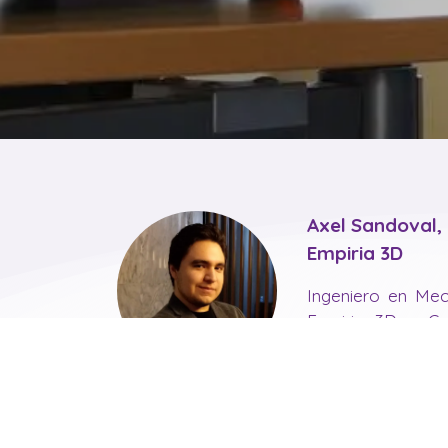
Axel Sandoval,
Empiria 3D
Ingeniero en Mec
Empiria 3D y Cu
más de 9 año
manufactura adit
pequeñas y media
personas que b
proyecto en partic