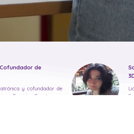
 Cofundador de
S
3
atrónica y cofundador de
Li
rsos Empiria. Cuenta con
Sa
s de experiencia en
Em
iva y 6 años capacitando
cl
nas empresas, así como a
o
uscan aprender para un
pe
ular.
pa